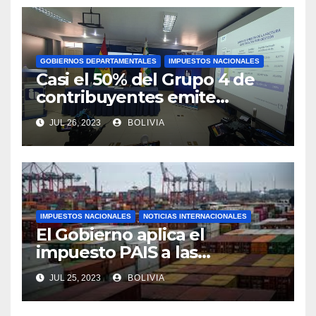
GOBIERNOS DEPARTAMENTALES
IMPUESTOS NACIONALES
Casi el 50% del Grupo 4 de
contribuyentes emite
facturas en línea antes del
JUL 26, 2023
BOLIVIA
plazo fijado
IMPUESTOS NACIONALES
NOTICIAS INTERNACIONALES
El Gobierno aplica el
impuesto PAIS a las
importaciones de algunos
JUL 25, 2023
BOLIVIA
bienes y servicios