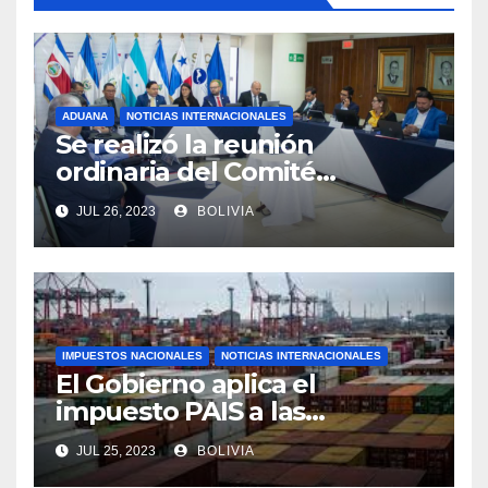
ADUANA
NOTICIAS INTERNACIONALES
Se realizó la reunión
ordinaria del Comité
Aduanero Centroamericano
JUL 26, 2023
BOLIVIA
IMPUESTOS NACIONALES
NOTICIAS INTERNACIONALES
El Gobierno aplica el
impuesto PAIS a las
importaciones de algunos
JUL 25, 2023
BOLIVIA
bienes y servicios