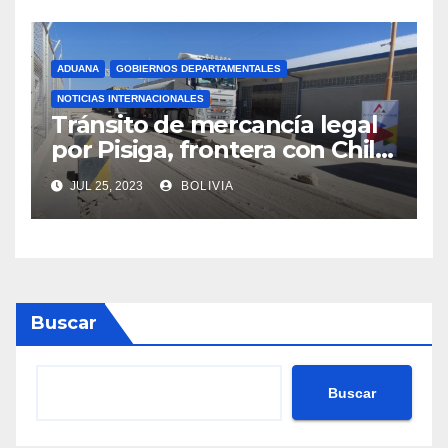
ADUANA
GOBIERNOS DEPARTAMENTALES
NOTICIAS INTERNACIONALES
Tránsito de mercancía legal
por Pisiga, frontera con Chile,
crece en 42% a junio de este
JUL 25, 2023
BOLIVIA
año
Buscar
Buscar