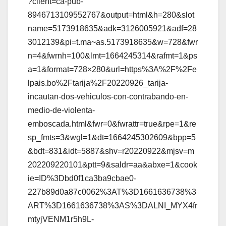
?client=ca-pub-
8946713109552767&output=html&h=280&slot
name=5173918635&adk=3126005921&adf=28
3012139&pi=t.ma~as.5173918635&w=728&fwr
n=4&fwrnh=100&lmt=1664245314&rafmt=1&ps
a=1&format=728×280&url=https%3A%2F%2Fe
lpais.bo%2Ftarija%2F20220926_tarija-
incautan-dos-vehiculos-con-contrabando-en-
medio-de-violenta-
emboscada.html&fwr=0&fwrattr=true&rpe=1&re
sp_fmts=3&wgl=1&dt=1664245302609&bpp=5
&bdt=831&idt=5887&shv=r20220922&mjsv=m
202209220101&ptt=9&saldr=aa&abxe=1&cook
ie=ID%3Dbd0f1ca3ba9cbae0-
227b89d0a87c0062%3AT%3D1661636738%3
ART%3D1661636738%3AS%3DALNI_MYX4fr
mtyjVENM1r5h9L-