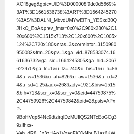
XCfI8geg&gpic=UID%3D000008f9dc0d5669%
3AT%3D1661636738%3ART%3D1664245270
%3AS%3DALNI_MbvdUMYwElTh_YESxd30Q
JHkO_EoA&prev_fmts=0x0%2C980x280%2C1
20x600%2C1515x713%2C120x600%2C1005x
124%2C720x180&nras=3&correlator=3150980
950082&frm=20&pv=1&ga_vid=878583074.16
61636732&ga_sid=1664245305&ga_hid=2067
623970&ga_fc=1&u_tz=-240&u_his=1&u_h=86
4&u_w=1536&u_ah=826&u_aw=1536&u_cd=2
4&u_sd=1.25&adx=268&ady=1921&biw=1515
&bih=713&scr_x=0&scr_y=0&eid=44759875%
2C44759926%2C44759842&oid=2&psts=APx
P-
9BoHVqp64Nc9dtzirqIDzMUfIQS2NTcEoGCg3
9zlfhxs-
Veh_dR8_Jp3zHAo1VoaqFKXkNhuB1az6KW