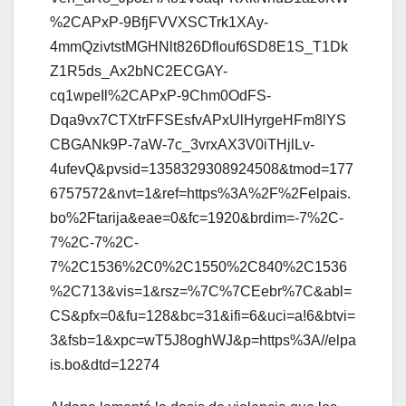
%2CAPxP-9BfjFVVXSCTrk1XAy-
4mmQzivtstMGHNlt826Dflouf6SD8E1S_T1Dk
Z1R5ds_Ax2bNC2ECGAY-
cq1wpeIl%2CAPxP-9Chm0OdFS-
Dqa9vx7CTXtrFFSEsfvAPxUlHyrgeHFm8lYS
CBGANk9P-7aW-7c_3vrxAX3V0iTHjlLv-
4ufevQ&pvsid=1358329308924508&tmod=177
6757572&nvt=1&ref=https%3A%2F%2Felpais.
bo%2Ftarija&eae=0&fc=1920&brdim=-7%2C-
7%2C-7%2C-
7%2C1536%2C0%2C1550%2C840%2C1536
%2C713&vis=1&rsz=%7C%7CEebr%7C&abl=
CS&pfx=0&fu=128&bc=31&ifi=6&uci=a!6&btvi=
3&fsb=1&xpc=wT5J8oghWJ&p=https%3A//elpa
is.bo&dtd=12274