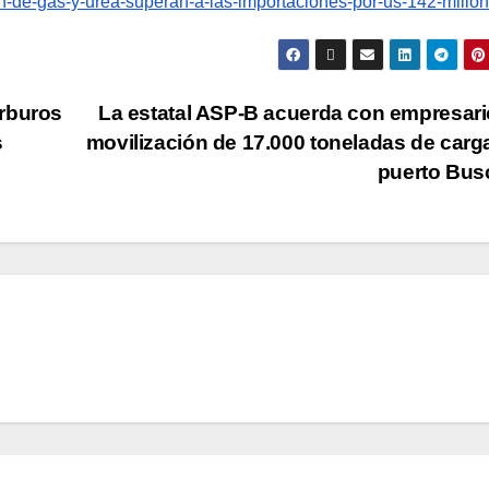
on-de-gas-y-urea-superan-a-las-importaciones-por-us-142-millo
arburos
La estatal ASP-B acuerda con empresari
s
movilización de 17.000 toneladas de carg
puerto Bu