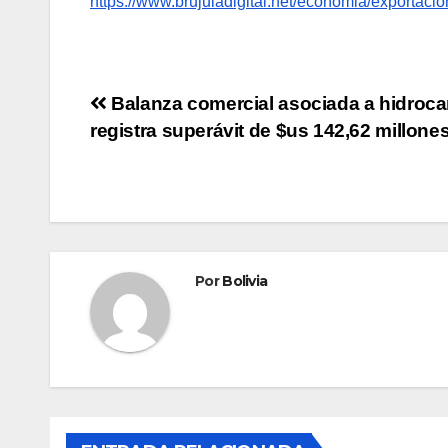
https://www.brujuladigital.net/economia/exportaci
Balanza comercial asociada a hidroc
registra superávit de $us 142,62 millone
Por
Bolivia