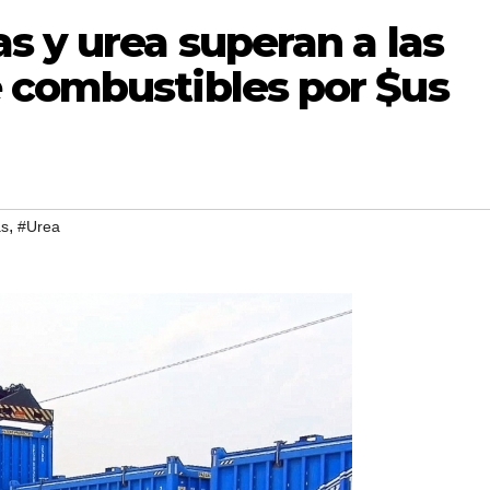
s y urea superan a las
 combustibles por $us
,
s
#Urea