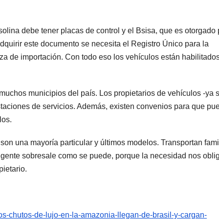
lina debe tener placas de control y el Bsisa, que es otorgado 
quirir este documento se necesita el Registro Único para la
liza de importación. Con todo eso los vehículos están habilitado
muchos municipios del país. Los propietarios de vehículos -ya 
estaciones de servicios. Además, existen convenios para que pu
los.
 son una mayoría particular y últimos modelos. Transportan fami
a gente sobresale como se puede, porque la necesidad nos obli
ietario.
los-chutos-de-lujo-en-la-amazonia-llegan-de-brasil-y-cargan-