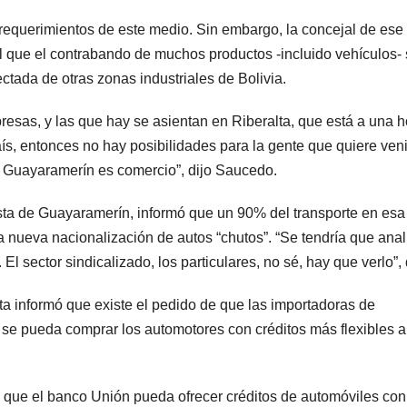
requerimientos de este medio. Sin embargo, la concejal de ese
l que el contrabando de muchos productos -incluido vehículos-
tada de otras zonas industriales de Bolivia.
esas, y las que hay se asientan en Riberalta, que está a una h
ís, entonces no hay posibilidades para la gente que quiere veni
 en Guayaramerín es comercio”, dijo Saucedo.
tista de Guayaramerín, informó que un 90% del transporte en es
a nueva nacionalización de autos “chutos”. “Se tendría que anal
l sector sindicalizado, los particulares, no sé, hay que verlo”, 
lta informó que existe el pedido de que las importadoras de
se pueda comprar los automotores con créditos más flexibles a
a que el banco Unión pueda ofrecer créditos de automóviles con