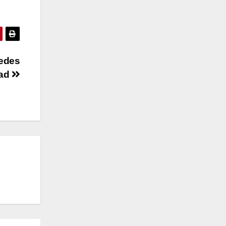
redes
dad