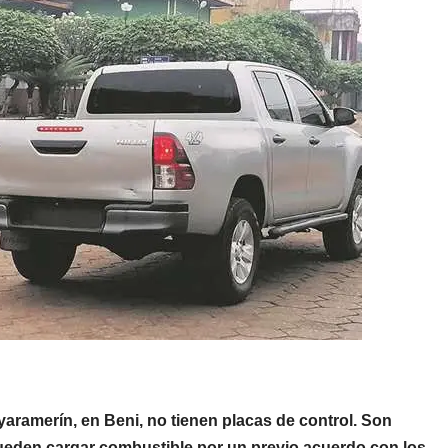
yaramerín, en Beni, no tienen placas de control. Son
ueden cargar combustible por un previo acuerdo con los