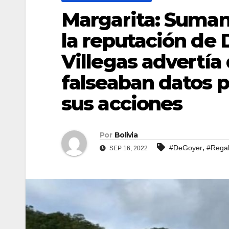
Margarita: Suman
la reputación de 
Villegas advertía 
falseaban datos p
sus acciones
Por
Bolivia
,
#DeGoyer
#Regal
SEP 16, 2022