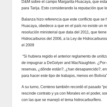
D&M sobre el campo Margarita-Huacaya, que estab
para Tarija. Esto considerando la reputación que l
Balanza hizo referencia que este conflicto que se h
Huacaya, obedece a que en el país no existe un m
resolución ministerial que data del 2011, que tien
Hidrocarburos del 2006, a la Ley de Hidrocarburos
el 2009
“Si hubiera regido el anterior reglamento de unitiz
de impugnar a DeGolyer and MacNaughton. ¿Por q
reservas, ¿dónde están?, ¿han desaparecido?, ent
para hacer este tipo de trabajos, menos en Bolivia
A su turno, Centeno también recordó el pasado “p
rescinde contrato y ya con Morales en el poder, so
con las que se manejó el tema hidrocarburífero.