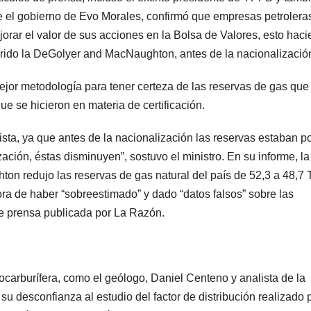
te el gobierno de Evo Morales, confirmó que empresas petrolera
orar el valor de sus acciones en la Bolsa de Valores, esto hac
urrido la DeGolyer and MacNaughton, antes de la nacionalizació
jor metodología para tener certeza de las reservas de gas que
ue se hicieron en materia de certificación.
sta, ya que antes de la nacionalización las reservas estaban p
ación, éstas disminuyen”, sostuvo el ministro. En su informe, la
n redujo las reservas de gas natural del país de 52,3 a 48,7 
ra de haber “sobreestimado” y dado “datos falsos” sobre las
de prensa publicada por La Razón.
rocarburífera, como el geólogo, Daniel Centeno y analista de la
u desconfianza al estudio del factor de distribución realizado p