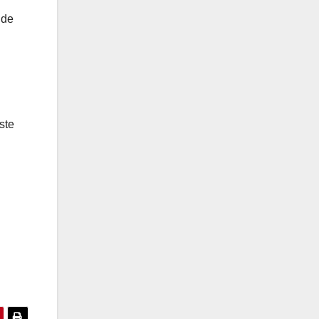
 de
ste