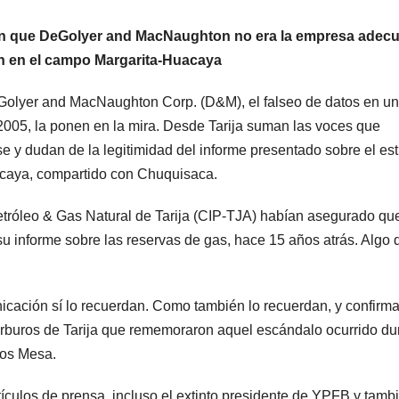
lan que DeGolyer and MacNaughton no era la empresa adec
ción en el campo Margarita-Huacaya
eGolyer and MacNaughton Corp. (D&M), el falseo de datos en un
n 2005, la ponen en la mira. Desde Tarija suman las voces que
e y dudan de la legitimidad del informe presentado sobre el es
uacaya, compartido con Chuquisaca.
etróleo & Gas Natural de Tarija (CIP-TJA) habían asegurado qu
 informe sobre las reservas de gas, hace 15 años atrás. Algo 
icación sí lo recuerdan. Como también lo recuerdan, y confirma
arburos de Tarija que rememoraron aquel escándalo ocurrido du
los Mesa.
culos de prensa, incluso el extinto presidente de YPFB y tamb