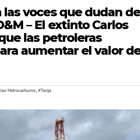
 las voces que dudan d
D&M – El extinto Carlos
que las petroleras
ara aumentar el valor d
,
ías Hidrocarburos
#Tarija