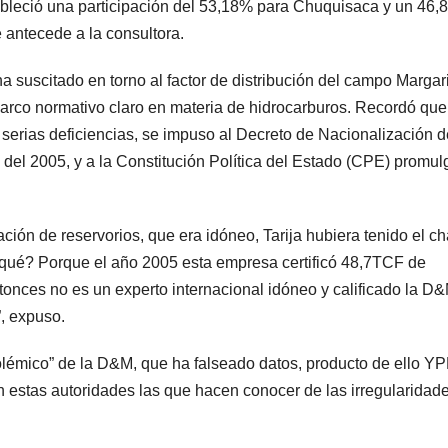
leció una participación del 53,18% para Chuquisaca y un 46
e antecede a la consultora.
a suscitado en torno al factor de distribución del campo Margari
arco normativo claro en materia de hidrocarburos. Recordó qu
e serias deficiencias, se impuso al Decreto de Nacionalización d
 del 2005, y a la Constitución Política del Estado (CPE) promu
ación de reservorios, que era idóneo, Tarija hubiera tenido el c
ué? Porque el año 2005 esta empresa certificó 48,7TCF de
onces no es un experto internacional idóneo y calificado la D
”, expuso.
olémico” de la D&M, que ha falseado datos, producto de ello Y
n estas autoridades las que hacen conocer de las irregularidad