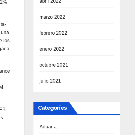
abril 2022
,82%
marzo 2022
ta-
e una
febrero 2022
e los
lgada
enero 2022
octubre 2021
hance
julio 2021
&M
Categories
PFB
es
Aduana