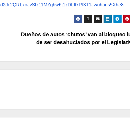
yXd2Jc2QRLxoJvSlz11MZghw6j1zDLIt7Rf3T1cwuhans5Xhe8
Dueños de autos ‘chutos’ van al bloqueo 
de ser desahuciados por el Legislat