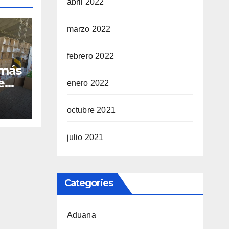
abril 2022
marzo 2022
febrero 2022
 más
e
enero 2022
dos
octubre 2021
julio 2021
Categories
Aduana