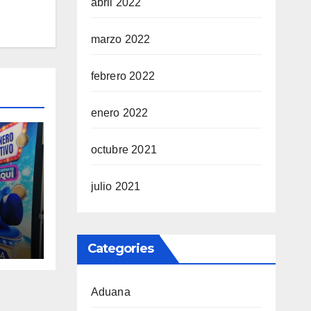
abril 2022
marzo 2022
febrero 2022
enero 2022
octubre 2021
julio 2021
co
Categories
año
Aduana