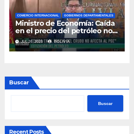
COMERCIO INTERNACIONAL
GOBIERNOS DEPARTAMENTALES
Ministro de Economía: Caída
en el precio del petróleo no
afecta al PGE de Bolivia
JUL 26, 2023
BOLIVIA
Buscar
Buscar
Recent Posts