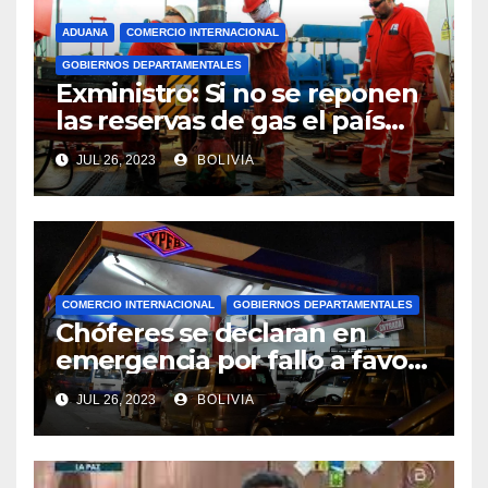
ADUANA
COMERCIO INTERNACIONAL
GOBIERNOS DEPARTAMENTALES
Exministro: Si no se reponen
las reservas de gas el país
comenzará a importar con un
JUL 26, 2023
BOLIVIA
millonario presupuesto
COMERCIO INTERNACIONAL
GOBIERNOS DEPARTAMENTALES
Chóferes se declaran en
emergencia por fallo a favor
de Perú en el precio del
JUL 26, 2023
BOLIVIA
combustible y piden la
renuncia del viceministro de
Transporte