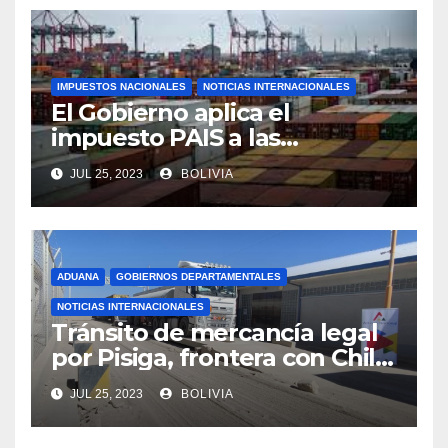
IMPUESTOS NACIONALES
NOTICIAS INTERNACIONALES
El Gobierno aplica el
impuesto PAIS a las
importaciones de algunos
JUL 25, 2023
BOLIVIA
bienes y servicios
ADUANA
GOBIERNOS DEPARTAMENTALES
NOTICIAS INTERNACIONALES
Tránsito de mercancía legal
por Pisiga, frontera con Chile,
crece en 42% a junio de este
JUL 25, 2023
BOLIVIA
año