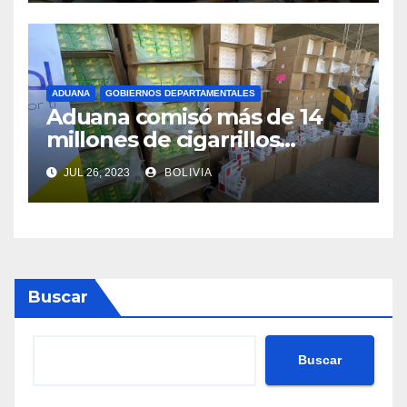
ADUANA
GOBIERNOS DEPARTAMENTALES
Aduana comisó más de 14
millones de cigarrillos
valuados en Bs 700.000
JUL 26, 2023
BOLIVIA
Buscar
Buscar