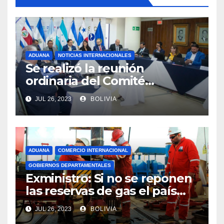
ADUANA
NOTICIAS INTERNACIONALES
Se realizó la reunión
ordinaria del Comité
Aduanero Centroamericano
JUL 26, 2023
BOLIVIA
ADUANA
COMERCIO INTERNACIONAL
GOBIERNOS DEPARTAMENTALES
Exministro: Si no se reponen
las reservas de gas el país
comenzará a importar con un
JUL 26, 2023
BOLIVIA
millonario presupuesto