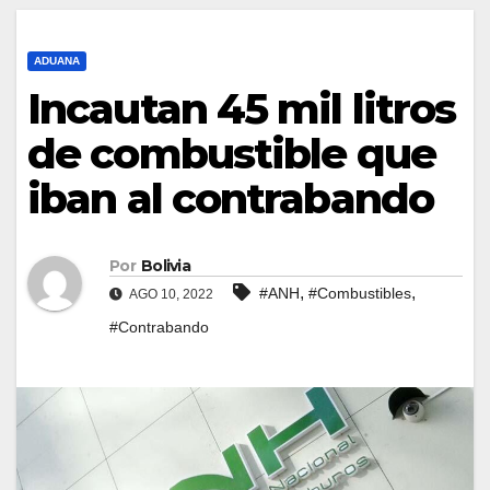
ADUANA
Incautan 45 mil litros
de combustible que
iban al contrabando
Por
Bolivia
,
,
#ANH
#Combustibles
AGO 10, 2022
#Contrabando