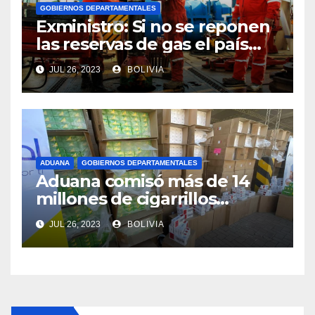
GOBIERNOS DEPARTAMENTALES
Exministro: Si no se reponen
las reservas de gas el país
comenzará a importar con un
JUL 26, 2023
BOLIVIA
millonario presupuesto
ADUANA
GOBIERNOS DEPARTAMENTALES
Aduana comisó más de 14
millones de cigarrillos
valuados en Bs 700.000
JUL 26, 2023
BOLIVIA