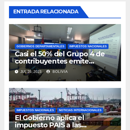
ENTRADA RELACIONADA
GOBIERNOS DEPARTAMENTALES
IMPUESTOS NACIONALES
Casi el 50% del Grupo 4 de
contribuyentes emite
facturas en línea antes del
JUL 26, 2023
BOLIVIA
plazo fijado
IMPUESTOS NACIONALES
NOTICIAS INTERNACIONALES
El Gobierno aplica el
impuesto PAIS a las