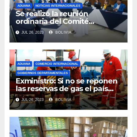
ADUANA
NOTICIAS INTERNACIONALES
Se realizó la reunión
ordinaria del Comité
Aduanero Centroamericano
JUL 26, 2023
BOLIVIA
ADUANA
COMERCIO INTERNACIONAL
GOBIERNOS DEPARTAMENTALES
Exministro: Si no se reponen
las reservas de gas el país
comenzará a importar con un
JUL 26, 2023
BOLIVIA
millonario presupuesto