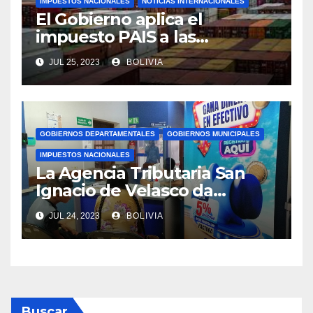
IMPUESTOS NACIONALES
NOTICIAS INTERNACIONALES
El Gobierno aplica el
impuesto PAIS a las
importaciones de algunos
JUL 25, 2023
BOLIVIA
bienes y servicios
GOBIERNOS DEPARTAMENTALES
GOBIERNOS MUNICIPALES
IMPUESTOS NACIONALES
La Agencia Tributaria San
Ignacio de Velasco da
asistencia tributaria a
JUL 24, 2023
BOLIVIA
municipios aledaño
Buscar