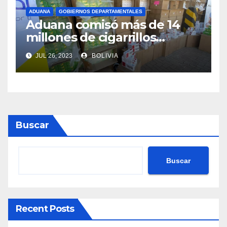
ADUANA
GOBIERNOS DEPARTAMENTALES
Aduana comisó más de 14
millones de cigarrillos
valuados en Bs 700.000
JUL 26, 2023
BOLIVIA
Buscar
Buscar
Recent Posts