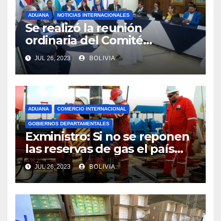
ADUANA
NOTICIAS INTERNACIONALES
Se realizó la reunión
ordinaria del Comité
Aduanero Centroamericano
JUL 26, 2023
BOLIVIA
ADUANA
COMERCIO INTERNACIONAL
GOBIERNOS DEPARTAMENTALES
Exministro: Si no se reponen
las reservas de gas el país
comenzará a importar con un
JUL 26, 2023
BOLIVIA
millonario presupuesto