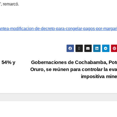
”, remarcó.
ntea-modificacion-de-decreto-para-congelar-pagos-por-margari
l 54% y
Gobernaciones de Cochabamba, Poto
Oruro, se reúnen para controlar la ev
impositiva min