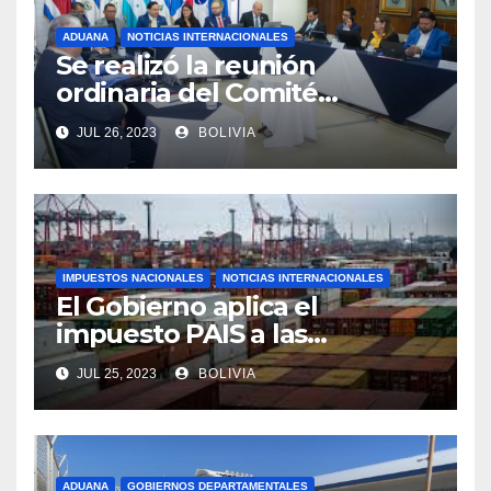
ADUANA
NOTICIAS INTERNACIONALES
Se realizó la reunión
ordinaria del Comité
Aduanero Centroamericano
JUL 26, 2023
BOLIVIA
IMPUESTOS NACIONALES
NOTICIAS INTERNACIONALES
El Gobierno aplica el
impuesto PAIS a las
importaciones de algunos
JUL 25, 2023
BOLIVIA
bienes y servicios
ADUANA
GOBIERNOS DEPARTAMENTALES