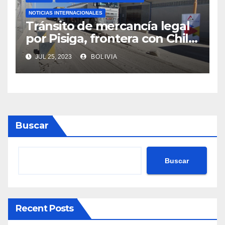
NOTICIAS INTERNACIONALES
Tránsito de mercancía legal
por Pisiga, frontera con Chile,
crece en 42% a junio de este
JUL 25, 2023
BOLIVIA
año
Buscar
Buscar
Recent Posts