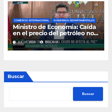
Transporte
COMERCIO INTERNACIONAL
GOBIERNOS DEPARTAMENTALES
Ministro de Economía: Caída
en el precio del petróleo no
afecta al PGE de Bolivia
JUL 26, 2023
BOLIVIA
Buscar
Buscar