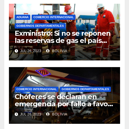
ADUANA
COMERCIO INTERNACIONAL
GOBIERNOS DEPARTAMENTALES
Exministro: Si no se reponen
las reservas de gas el país
comenzará a importar con un
JUL 26, 2023
BOLIVIA
millonario presupuesto
COMERCIO INTERNACIONAL
GOBIERNOS DEPARTAMENTALES
Chóferes se declaran en
emergencia por fallo a favor
de Perú en el precio del
JUL 26, 2023
BOLIVIA
combustible y piden la
renuncia del viceministro de