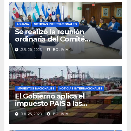
ADUANA
NOTICIAS INTERNACIONALES
Se realizó la reunión
ordinaria del Comité
Aduanero Centroamericano
JUL 26, 2023
BOLIVIA
IMPUESTOS NACIONALES
NOTICIAS INTERNACIONALES
El Gobierno aplica el
impuesto PAIS a las
importaciones de algunos
JUL 25, 2023
BOLIVIA
bienes y servicios