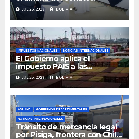
Aduanero Centroamericano
JUL 26, 2023
BOLIVIA
IMPUESTOS NACIONALES
NOTICIAS INTERNACIONALES
El Gobierno aplica el
impuesto PAIS a las
importaciones de algunos
JUL 25, 2023
BOLIVIA
bienes y servicios
ADUANA
GOBIERNOS DEPARTAMENTALES
NOTICIAS INTERNACIONALES
Tránsito de mercancía legal
por Pisiga, frontera con Chile,