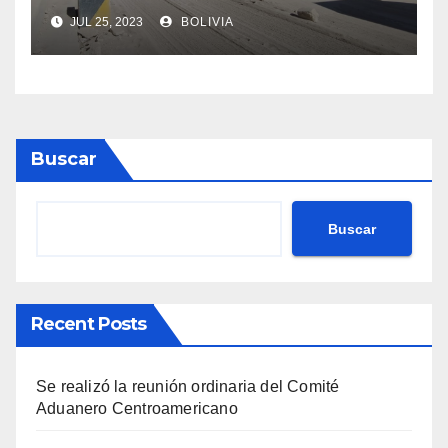
crece en 42% a junio de este
JUL 25, 2023
BOLIVIA
año
Buscar
Buscar
Recent Posts
Se realizó la reunión ordinaria del Comité
Aduanero Centroamericano