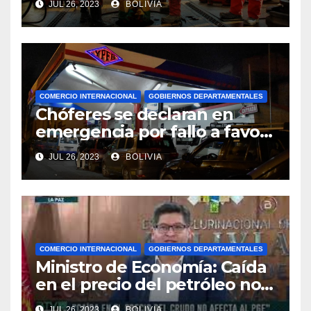
JUL 26, 2023
BOLIVIA
millonario presupuesto
COMERCIO INTERNACIONAL
GOBIERNOS DEPARTAMENTALES
Chóferes se declaran en
emergencia por fallo a favor
de Perú en el precio del
JUL 26, 2023
BOLIVIA
combustible y piden la
renuncia del viceministro de
Transporte
COMERCIO INTERNACIONAL
GOBIERNOS DEPARTAMENTALES
Ministro de Economía: Caída
en el precio del petróleo no
afecta al PGE de Bolivia
JUL 26, 2023
BOLIVIA