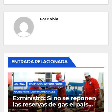
Por
Bolivia
ENTRADA RELACIONADA
ADUANA
COMERCIO INTERNACIONAL
GOBIERNOS DEPARTAMENTALES
Exministro: Si no se reponen
las reservas de gas el país
comenzará a importar con un