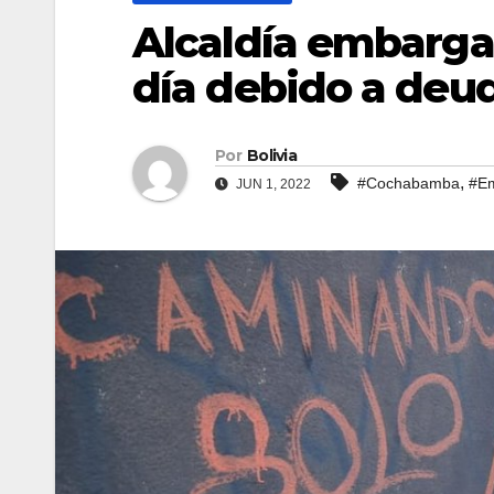
Alcaldía embarga 
día debido a deu
Por
Bolivia
,
#Cochabamba
#E
JUN 1, 2022