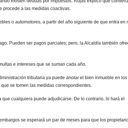
uando existen deudas por impuestos. Rojas explicó que comien
 se procede a las medidas coactivas.
les o automotores, a partir del año siguiente de que entra en
ago. Pueden ser pagos parciales; pero, la Alcaldía también ofr
multas e intereses que se suman cada año.
ministración tributaria ya puede anotar el bien inmueble en los
a que se tomen las medidas correspondientes.
 que cualquiera puede adjudicarse. De lo contrario, lo hará el
 embargos se esperará un par de meses para que los propietari