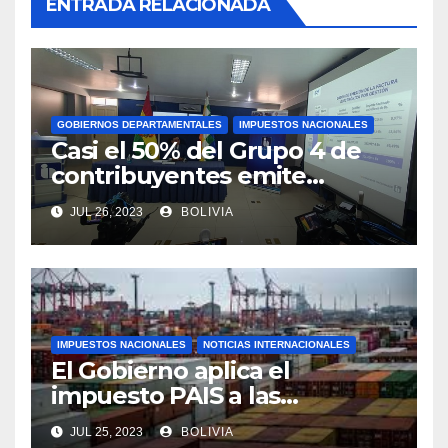
ENTRADA RELACIONADA
GOBIERNOS DEPARTAMENTALES
IMPUESTOS NACIONALES
Casi el 50% del Grupo 4 de
contribuyentes emite
facturas en línea antes del
JUL 26, 2023
BOLIVIA
plazo fijado
IMPUESTOS NACIONALES
NOTICIAS INTERNACIONALES
El Gobierno aplica el
impuesto PAIS a las
importaciones de algunos
JUL 25, 2023
BOLIVIA
bienes y servicios