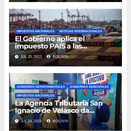
IMPUESTOS NACIONALES
NOTICIAS INTERNACIONALES
El Gobierno aplica el
impuesto PAIS a las
importaciones de algunos
JUL 25, 2023
BOLIVIA
bienes y servicios
GOBIERNOS DEPARTAMENTALES
GOBIERNOS MUNICIPALES
IMPUESTOS NACIONALES
La Agencia Tributaria San
Ignacio de Velasco da
asistencia tributaria a
JUL 24, 2023
BOLIVIA
municipios aledaño