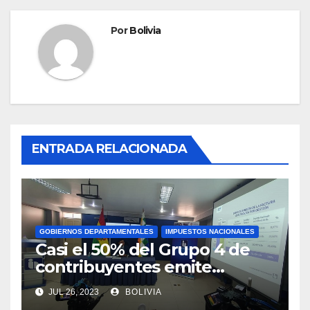
Por
Bolivia
ENTRADA RELACIONADA
GOBIERNOS DEPARTAMENTALES
IMPUESTOS NACIONALES
Casi el 50% del Grupo 4 de
contribuyentes emite
facturas en línea antes del
JUL 26, 2023
BOLIVIA
plazo fijado