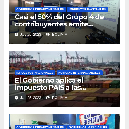
GOBIERNOS DEPARTAMENTALES
IMPUESTOS NACIONALES
Casi el 50% del Grupo 4 de
contribuyentes emite
facturas en línea antes del
JUL 26, 2023
BOLIVIA
plazo fijado
IMPUESTOS NACIONALES
NOTICIAS INTERNACIONALES
El Gobierno aplica el
impuesto PAIS a las
importaciones de algunos
JUL 25, 2023
BOLIVIA
bienes y servicios
GOBIERNOS DEPARTAMENTALES
GOBIERNOS MUNICIPALES