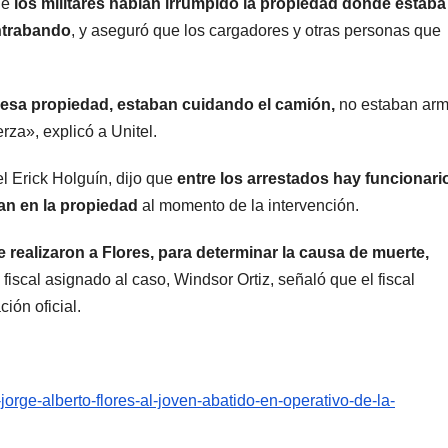
ue
los militares habían irrumpido la propiedad donde estaba 
ntrabando
, y aseguró que los cargadores y otras personas que
 esa propiedad, estaban cuidando el camión,
no estaban ar
rza», explicó a Unitel.
l Erick Holguín, dijo que
entre los arrestados hay funcionari
an en la propiedad
al momento de la intervención.
e realizaron a Flores, para determinar la causa de muerte,
 fiscal asignado al caso, Windsor Ortiz, señaló que el fiscal
ción oficial.
jorge-alberto-flores-al-joven-abatido-en-operativo-de-la-