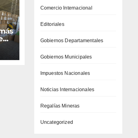
Comercio Internacional
Editoriales
 más
e
Gobiernos Departamentales
dos
Gobiernos Municipales
Impuestos Nacionales
Noticias Internacionales
Regalías Mineras
Uncategorized