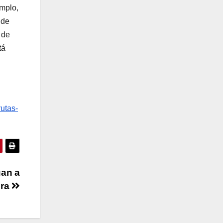
emplo,
 de
 de
tá
utas-
gan a
era