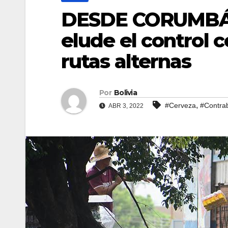
DESDE CORUMBÁ L
elude el control 
rutas alternas
Por
Bolivia
,
#Cerveza
#Contra
ABR 3, 2022