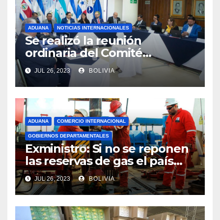
ADUANA
NOTICIAS INTERNACIONALES
Se realizó la reunión
ordinaria del Comité
Aduanero Centroamericano
JUL 26, 2023
BOLIVIA
ADUANA
COMERCIO INTERNACIONAL
GOBIERNOS DEPARTAMENTALES
Exministro: Si no se reponen
las reservas de gas el país
comenzará a importar con un
JUL 26, 2023
BOLIVIA
millonario presupuesto