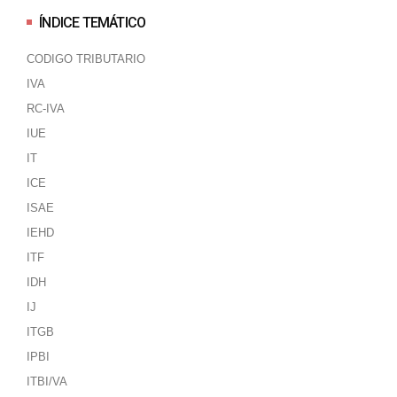
ÍNDICE TEMÁTICO
CODIGO TRIBUTARIO
IVA
RC-IVA
IUE
IT
ICE
ISAE
IEHD
ITF
IDH
IJ
ITGB
IPBI
ITBI/VA